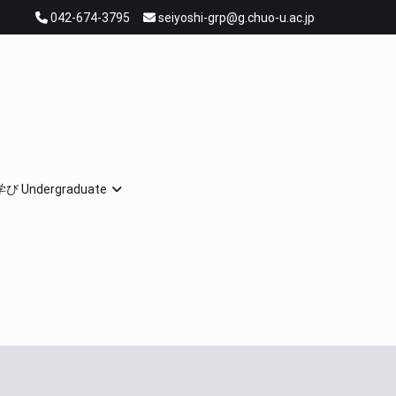
042-674-3795
seiyoshi-grp@g.chuo-u.ac.jp
 Undergraduate