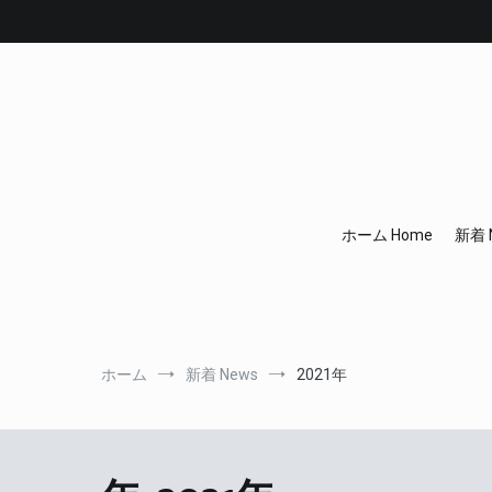
コ
ン
テ
ン
ツ
へ
ス
キ
ッ
プ
ホーム Home
新着 
ホーム
新着 News
2021年