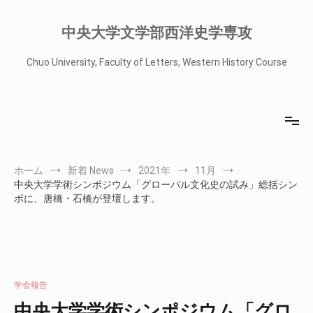
コ
ン
中央大学文学部西洋史学専攻
テ
ン
Chuo University, Faculty of Letters, Western History Course
ツ
へ
ス
キ
ッ
プ
ホーム
新着 News
2021年
11月
中央大学学術シンポジウム「グローバル文化史の試み」総括シン
ポに、唐橋・石橋が登壇します。
学会報告
中央大学学術シンポジウム「グロ